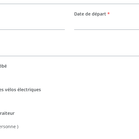
Date de départ
*
bébé
es vélos électriques
raiteur
ersonne )