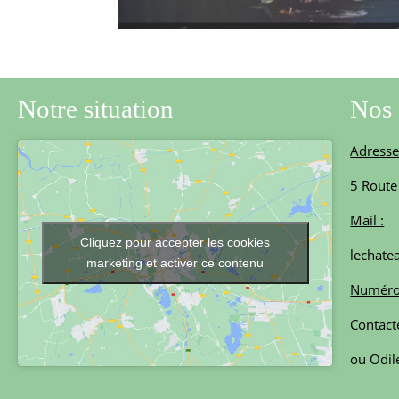
Notre situation
Nos 
Adresse
5 Route
Mail :
Cliquez pour accepter les cookies
lechat
marketing et activer ce contenu
Numéros
Contact
ou Odil